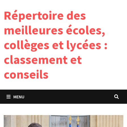
Passer
Répertoire des
au
contenu
meilleures écoles,
collèges et lycées :
classement et
conseils
MENU