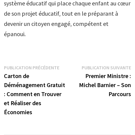
système éducatif qui place chaque enfant au cœur
de son projet éducatif, tout en le préparant à
devenir un citoyen engagé, compétent et
épanoui.
Navigation
Publication
P
PUBLICATION PRÉCÉDENTE
PUBLICATION SUIVANTE
précédente :
s
Carton de
Premier Ministre :
de
Déménagement Gratuit
Michel Barnier – Son
l’article
: Comment en Trouver
Parcours
et Réaliser des
Économies