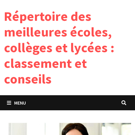
Passer
Répertoire des
au
contenu
meilleures écoles,
collèges et lycées :
classement et
conseils
MENU