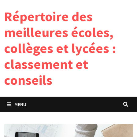
Passer
Répertoire des
au
contenu
meilleures écoles,
collèges et lycées :
classement et
conseils
MENU