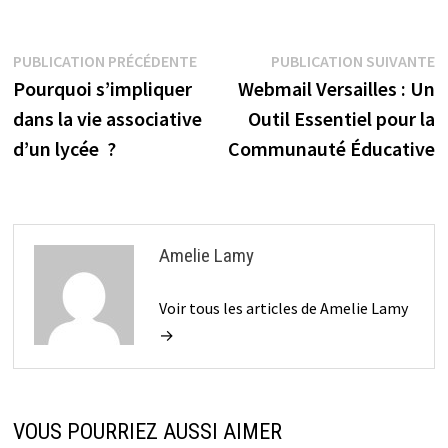
Navigation
Publication
P
PUBLICATION PRÉCÉDENTE
PUBLICATION SUIVANTE
précédente :
s
Pourquoi s’impliquer
Webmail Versailles : Un
de
dans la vie associative
Outil Essentiel pour la
l’article
d’un lycée ?
Communauté Éducative
Amelie Lamy
Voir tous les articles de Amelie Lamy
→
VOUS POURRIEZ AUSSI AIMER