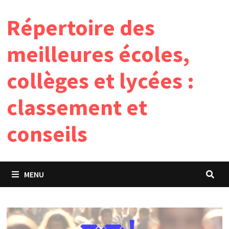
Passer
Répertoire des
au
contenu
meilleures écoles,
collèges et lycées :
classement et
conseils
MENU