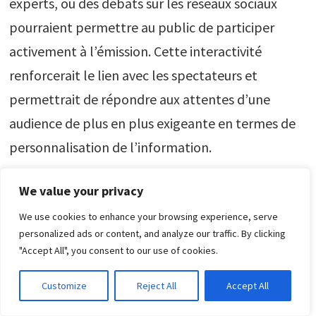
experts, ou des débats sur les réseaux sociaux
pourraient permettre au public de participer
activement à l’émission. Cette interactivité
renforcerait le lien avec les spectateurs et
permettrait de répondre aux attentes d’une
audience de plus en plus exigeante en termes de
personnalisation de l’information.
7.3 Intégration des Technologies de Réalité
We value your privacy
Virtuelle et Augmentée
We use cookies to enhance your browsing experience, serve
personalized ads or content, and analyze our traffic. By clicking
Avec l’évolution des technologies de réalité
"Accept All", you consent to our use of cookies.
virtuelle (VR) et augmentée (AR), l’émission « 20
Customize
Reject All
Accept All
Minutes » pourrait introduire des
expériences