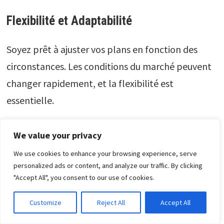
Flexibilité et Adaptabilité
Soyez prêt à ajuster vos plans en fonction des
circonstances. Les conditions du marché peuvent
changer rapidement, et la flexibilité est
essentielle.
Études de Cas
We value your privacy
We use cookies to enhance your browsing experience, serve
Succès de Grandes Enseignes
personalized ads or content, and analyze our traffic. By clicking
"Accept All", you consent to our use of cookies.
Des entreprises comme Amazon, Walmart et
Customize
Reject All
Accept All
Carrefour ont connu un grand succès lors des