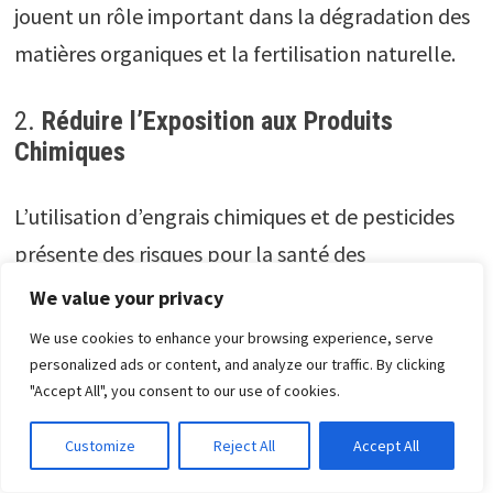
jouent un rôle important dans la dégradation des
matières organiques et la fertilisation naturelle.
2.
Réduire l’Exposition aux Produits
Chimiques
L’utilisation d’engrais chimiques et de pesticides
présente des risques pour la santé des
arboriculteurs et des travailleurs agricoles, en
We value your privacy
raison de l’exposition prolongée aux produits
We use cookies to enhance your browsing experience, serve
chimiques. L’utilisation d’engrais biologiques
personalized ads or content, and analyze our traffic. By clicking
"Accept All", you consent to our use of cookies.
réduit considérablement cette exposition et
protège non seulement la santé des travailleurs,
Customize
Reject All
Accept All
mais aussi celle des consommateurs des produits